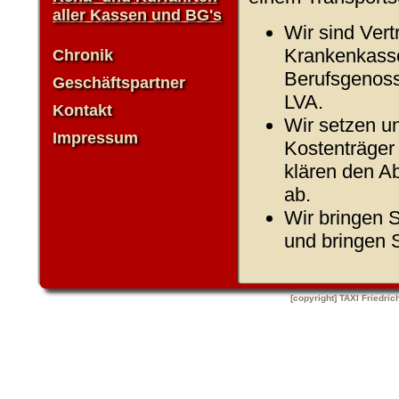
aller Kassen und BG's
Wir sind Vert
Krankenkass
Chronik
Berufsgenos
Geschäftspartner
LVA.
Kontakt
Wir setzen u
Impressum
Kostenträger
klären den 
ab.
Wir bringen S
und bringen S
[copyright] TAXI Friedric