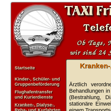
Kranken-,
Startseite
Kinder-, Schüler- und
Ärztlich verord
Gruppenbeförderung
Behandlungen in K
Flughafentransfer
(Bestrahlung, D
und Kurierdienste
stationäre Einwe
Kranken-, Dialyse-,
einem Transports
Reha- und Kurfahrten