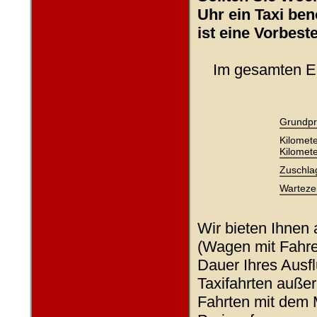
Uhr ein Taxi ben
ist eine Vorbest
Im gesamten Er
Grundpr
Kilomete
Kilomete
Zuschla
Wartezei
Wir bieten Ihnen 
(Wagen mit Fahre
Dauer Ihres Ausf
Taxifahrten außer
Fahrten mit dem M